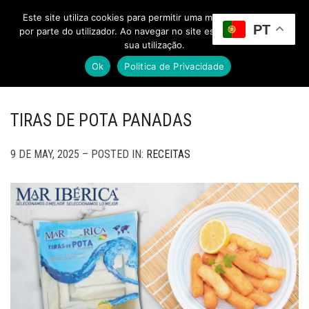
Este site utiliza cookies para permitir uma melhor experiência
PT
Toggle Menu
por parte do utilizador. Ao navegar no site estará a consentir a
sua utilização.
Ok
Politica de Privacidade
TIRAS DE POTA PANADAS
9 DE MAY, 2025 – POSTED IN:
RECEITAS