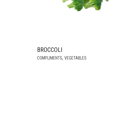
BROCCOLI
THIS
,
COMPLIMENTS
VEGETABLES
PRODUCT
HAS
MULTIPLE
VARIANTS.
THE
OPTIONS
MAY
BE
CHOSEN
ON
THE