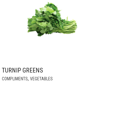
MAY
BE
CHOSEN
ON
THE
PRODUCT
PAGE
TURNIP GREENS
,
COMPLIMENTS
VEGETABLES