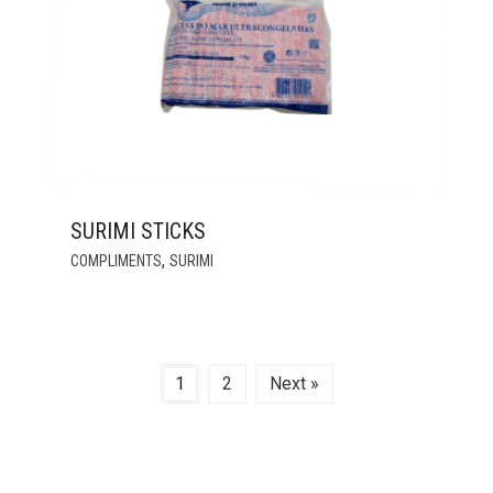
MAY
BE
CHOSEN
ON
THE
PRODUCT
PAGE
SURIMI STICKS
,
COMPLIMENTS
SURIMI
1
2
Next »