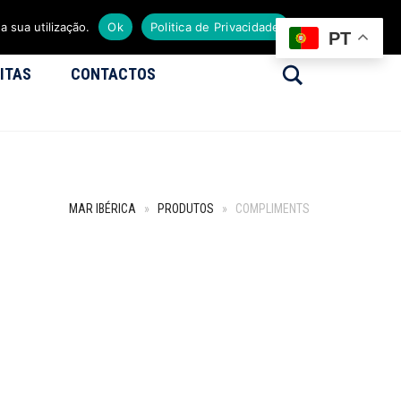
a sua utilização.
Ok
Politica de Privacidade
PT
Search
ITAS
CONTACTOS
MAR IBÉRICA
»
PRODUTOS
»
COMPLIMENTS