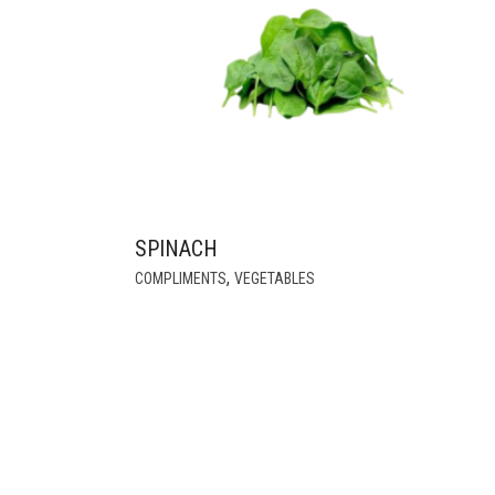
MAY
BE
CHOSEN
ON
THE
PRODUCT
PAGE
SPINACH
,
COMPLIMENTS
VEGETABLES