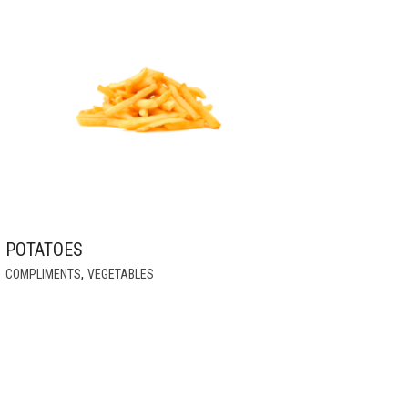
THE
OPTIONS
MAY
BE
CHOSEN
ON
THE
PRODUCT
PAGE
POTATOES
THIS
,
COMPLIMENTS
VEGETABLES
PRODUCT
HAS
MULTIPLE
VARIANTS.
THE
OPTIONS