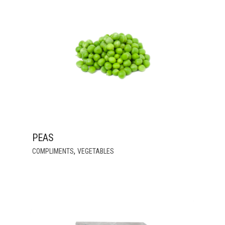
THE
OPTIONS
MAY
BE
CHOSEN
ON
THE
PRODUCT
PAGE
PEAS
THIS
,
COMPLIMENTS
VEGETABLES
PRODUCT
HAS
MULTIPLE
VARIANTS.
THE
OPTIONS