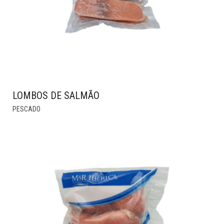
LOMBOS DE SALMÃO
THIS
PESCADO
PRODUCT
HAS
MULTIPLE
VARIANTS.
THE
OPTIONS
MAY
BE
CHOSEN
ON