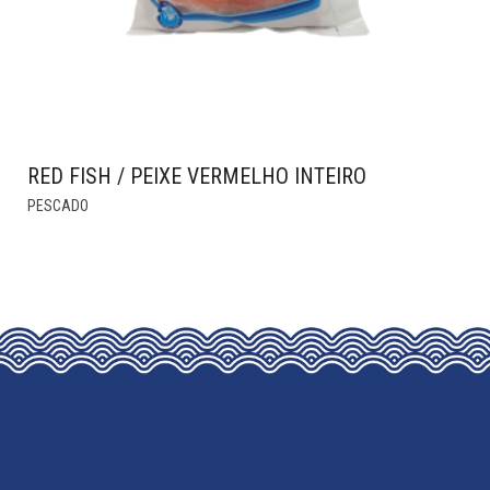
THE
PRODUCT
PAGE
RED FISH / PEIXE VERMELHO INTEIRO
THIS
PESCADO
PRODUCT
HAS
MULTIPLE
VARIANTS.
THE
OPTIONS
MAY
BE
CHOSEN
ON
THE
PRODUCT