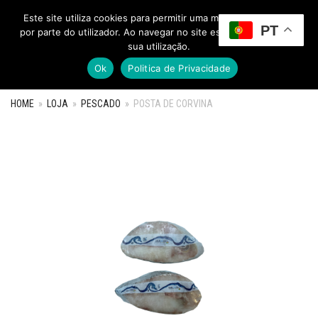
Este site utiliza cookies para permitir uma melhor experiência
PT
Toggle Menu
por parte do utilizador. Ao navegar no site estará a consentir a
sua utilização.
Ok
Politica de Privacidade
HOME
»
LOJA
»
PESCADO
»
POSTA DE CORVINA