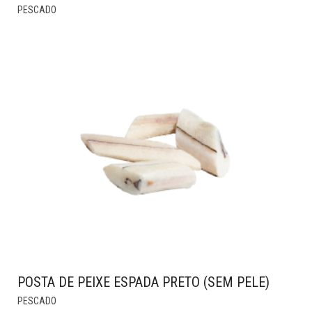
THIS
PESCADO
PRODUCT
HAS
MULTIPLE
VARIANTS.
THE
OPTIONS
MAY
BE
CHOSEN
ON
THE
PRODUCT
PAGE
POSTA DE PEIXE ESPADA PRETO (SEM PELE)
THIS
PESCADO
PRODUCT