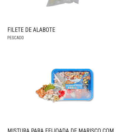
FILETE DE ALABOTE
THIS
PESCADO
PRODUCT
HAS
MULTIPLE
VARIANTS.
THE
OPTIONS
MAY
BE
CHOSEN
ON
THE
PRODUCT
PAGE
MISTURA PARA FEIJOADA DE MARISCO COM