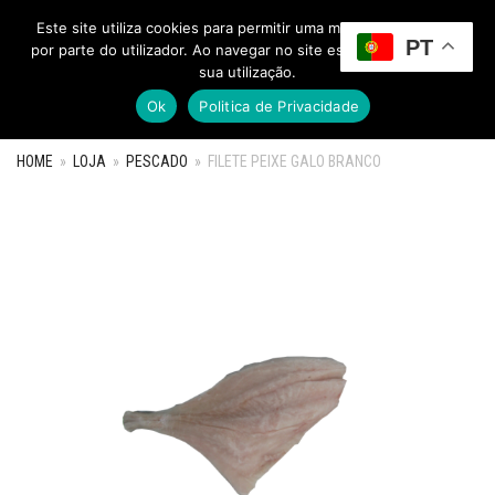
Este site utiliza cookies para permitir uma melhor experiência
PT
Toggle Menu
por parte do utilizador. Ao navegar no site estará a consentir a
sua utilização.
Ok
Politica de Privacidade
HOME
»
LOJA
»
PESCADO
»
FILETE PEIXE GALO BRANCO