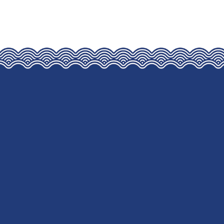
HAS
MULTIPLE
VARIANTS.
THE
OPTIONS
MAY
BE
CHOSEN
ON
THE
PRODUCT
PAGE