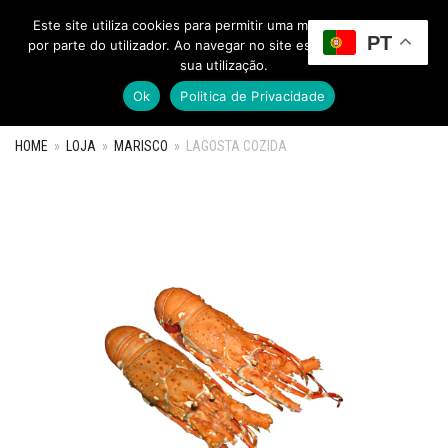
Este site utiliza cookies para permitir uma melhor experiência
PT
Toggle Menu
por parte do utilizador. Ao navegar no site estará a consentir a
sua utilização.
Ok
Politica de Privacidade
HOME
»
LOJA
»
MARISCO
»
LAGOSTA COZIDA