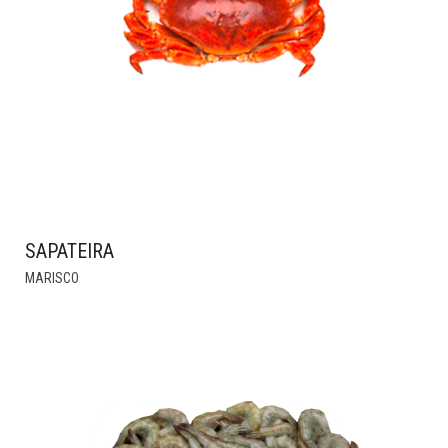
SAPATEIRA
THIS
MARISCO
PRODUCT
HAS
MULTIPLE
VARIANTS.
THE
OPTIONS
MAY
BE