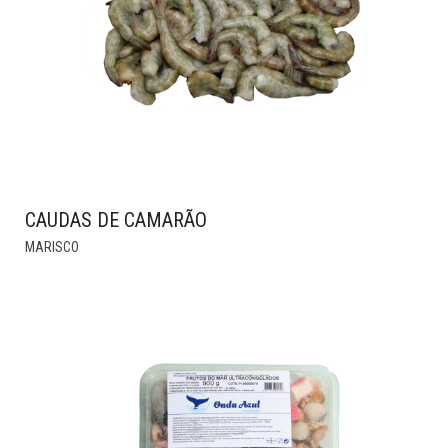
CHOSEN
ON
THE
PRODUCT
PAGE
CAUDAS DE CAMARÃO
THIS
MARISCO
PRODUCT
HAS
MULTIPLE
VARIANTS.
THE
OPTIONS
MAY
BE
CHOSEN