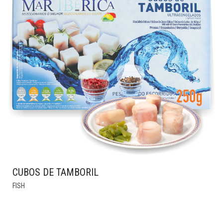
VARIANTS.
THE
OPTIONS
MAY
BE
CHOSEN
ON
THE
PRODUCT
PAGE
CUBOS DE TAMBORIL
FISH