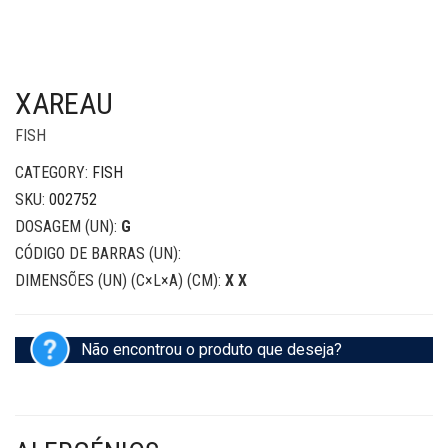
XAREAU
FISH
CATEGORY:
FISH
SKU:
002752
DOSAGEM (UN):
G
CÓDIGO DE BARRAS (UN):
DIMENSÕES (UN) (C×L×A) (CM):
X X
Não encontrou o produto que deseja?