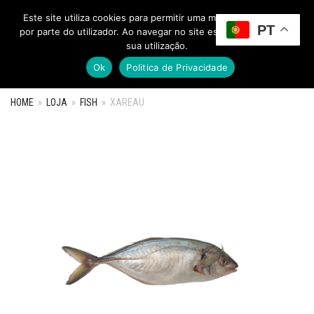
Este site utiliza cookies para permitir uma melhor experiência
PT
Toggle Menu
por parte do utilizador. Ao navegar no site estará a consentir a
sua utilização.
Ok
Politica de Privacidade
HOME
»
LOJA
»
FISH
»
XAREAU