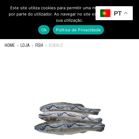
Este site utiliza cookies para permitir uma melhor experiência
PT
Toggle Menu
por parte do utilizador. Ao navegar no site estará a consentir a
sua utilização.
Ok
Politica de Privacidade
HOME
»
LOJA
»
FISH
»
ROBALO