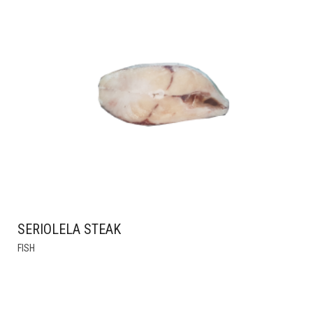
VARIANTS.
THE
OPTIONS
MAY
BE
CHOSEN
ON
THE
PRODUCT
PAGE
SERIOLELA STEAK
FISH