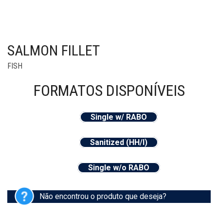
SALMON FILLET
FISH
FORMATOS
DISPONÍVEIS
Single w/ RABO
Sanitized (HH/I)
Single w/o RABO
Não encontrou o produto que deseja?