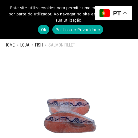
Este site utiliza cookies para permitir uma melhor experiência
PT
Toggle Menu
por parte do utilizador. Ao navegar no site estará a consentir a
sua utilização.
Ok
Politica de Privacidade
HOME
»
LOJA
»
FISH
»
SALMON FILLET