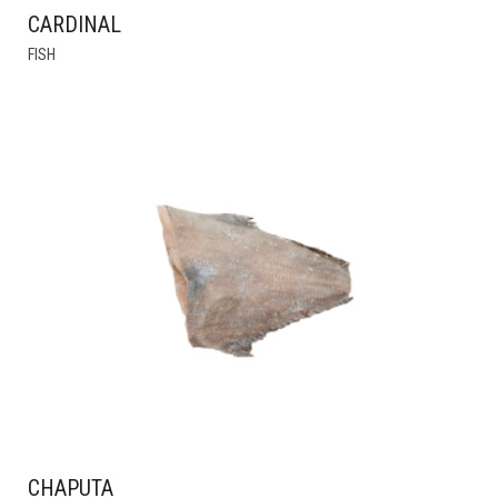
CARDINAL
THIS
FISH
PRODUCT
HAS
MULTIPLE
VARIANTS.
THE
OPTIONS
MAY
BE
CHOSEN
ON
THE
PRODUCT
PAGE
CHAPUTA