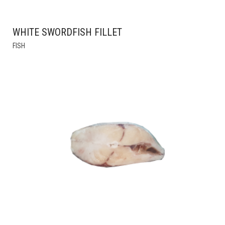
WHITE SWORDFISH FILLET
THIS
FISH
PRODUCT
HAS
MULTIPLE
VARIANTS.
THE
OPTIONS
MAY
BE
CHOSEN
ON
THE
PRODUCT
PAGE