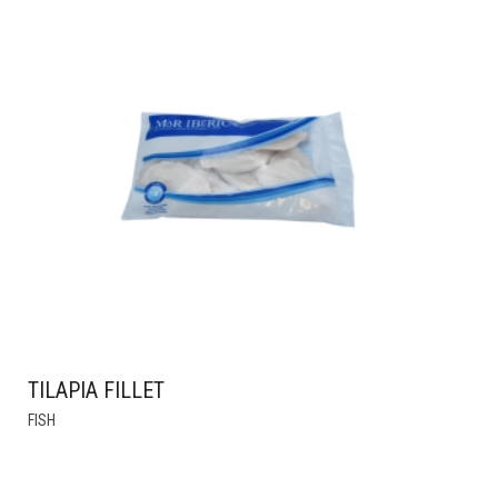
MULTIPLE
VARIANTS.
THE
OPTIONS
MAY
BE
CHOSEN
ON
THE
PRODUCT
PAGE
TILAPIA FILLET
FISH