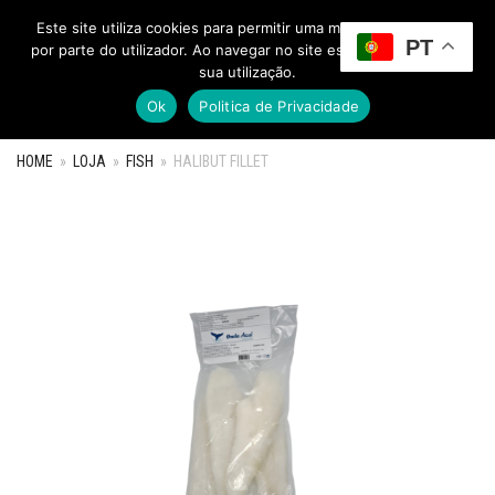
Este site utiliza cookies para permitir uma melhor experiência
PT
Toggle Menu
por parte do utilizador. Ao navegar no site estará a consentir a
sua utilização.
Ok
Politica de Privacidade
HOME
»
LOJA
»
FISH
»
HALIBUT FILLET