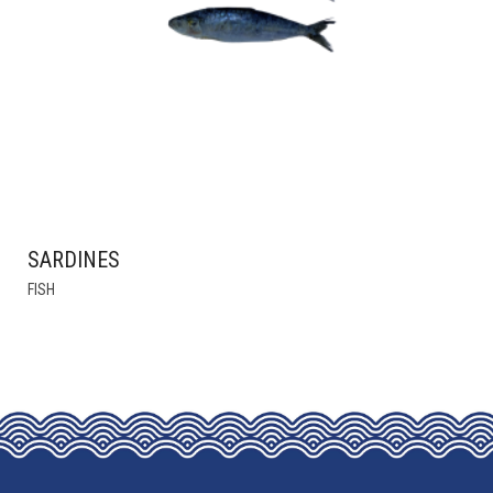
SARDINES
THIS
FISH
PRODUCT
HAS
MULTIPLE
VARIANTS.
THE
OPTIONS
MAY
BE