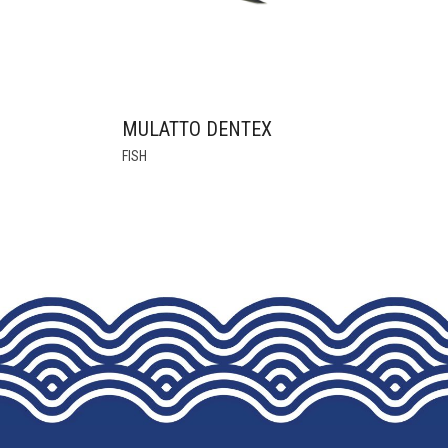
MULATTO DENTEX
THIS
FISH
PRODUCT
HAS
MULTIPLE
VARIANTS.
THE
OPTIONS
MAY
BE
CHOSEN
ON
THE
PRODUCT
PAGE