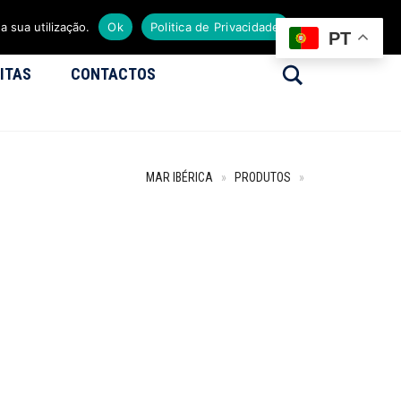
a sua utilização.
Ok
Politica de Privacidade
PT
Search
ITAS
CONTACTOS
MAR IBÉRICA
»
PRODUTOS
»