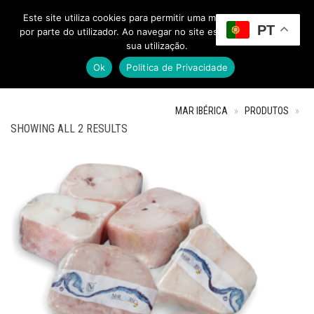
Este site utiliza cookies para permitir uma melhor experiência
PT
Toggle Menu
por parte do utilizador. Ao navegar no site estará a consentir a
sua utilização.
Ok
Politica de Privacidade
MAR IBÉRICA
»
PRODUTOS
»
SHOWING ALL 2 RESULTS