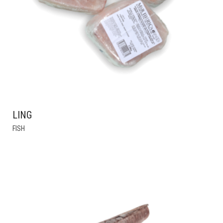
LING
THIS
FISH
PRODUCT
HAS
MULTIPLE
VARIANTS.
THE
OPTIONS
MAY
BE