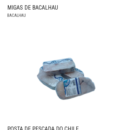
MIGAS DE BACALHAU
THIS
BACALHAU
PRODUCT
HAS
MULTIPLE
VARIANTS.
THE
OPTIONS
MAY
BE
CHOSEN
ON
THE
PRODUCT
PAGE
POSTA DE PESCADA DO CHILE