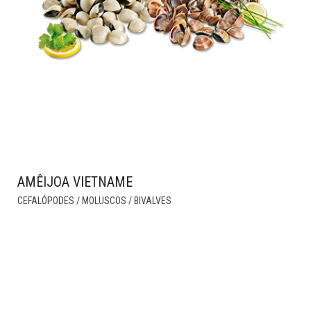
THE
PRODUCT
PAGE
AMÊIJOA VIETNAME
THIS
CEFALÓPODES / MOLUSCOS / BIVALVES
PRODUCT
HAS
MULTIPLE
VARIANTS.
THE
OPTIONS
MAY