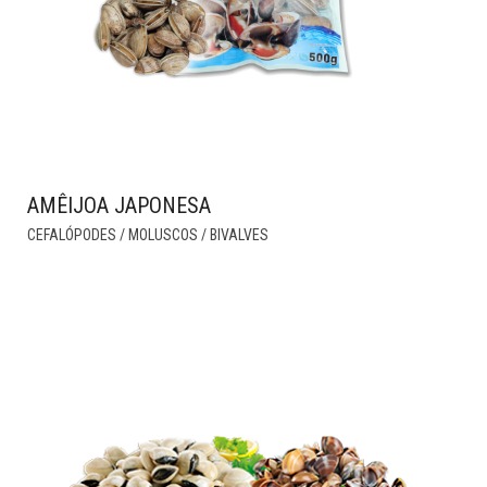
AMÊIJOA JAPONESA
THIS
CEFALÓPODES / MOLUSCOS / BIVALVES
PRODUCT
HAS
MULTIPLE
VARIANTS.
THE
OPTIONS
MAY
BE
CHOSEN
ON