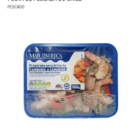
THIS
PESCADO
PRODUCT
HAS
MULTIPLE
VARIANTS.
THE
OPTIONS
MAY
BE
CHOSEN
ON
THE
PRODUCT
PAGE