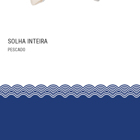
SOLHA INTEIRA
THIS
PESCADO
PRODUCT
HAS
MULTIPLE
VARIANTS.
THE
OPTIONS
MAY
BE
CHOSEN
ON
THE
PRODUCT
PAGE