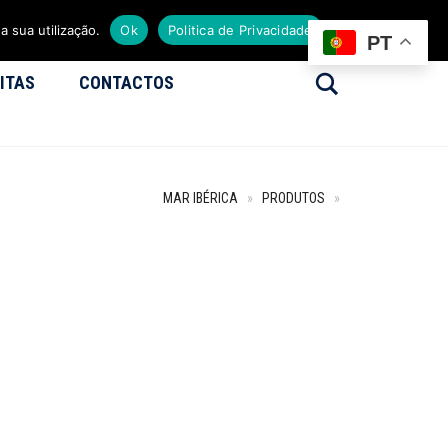
a sua utilização.
Ok
Politica de Privacidade
PT
Search
ITAS
CONTACTOS
MAR IBÉRICA
»
PRODUTOS
»