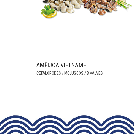
AMÊIJOA VIETNAME
THIS
CEFALÓPODES / MOLUSCOS / BIVALVES
PRODUCT
HAS
MULTIPLE
VARIANTS.
THE
OPTIONS
MAY
BE
CHOSEN