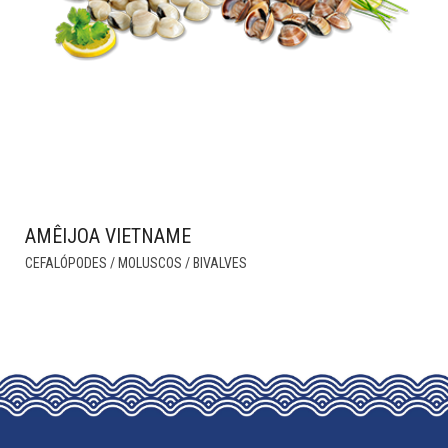
AMÊIJOA VIETNAME
THIS
CEFALÓPODES / MOLUSCOS / BIVALVES
PRODUCT
HAS
MULTIPLE
VARIANTS.
THE
OPTIONS
MAY
BE