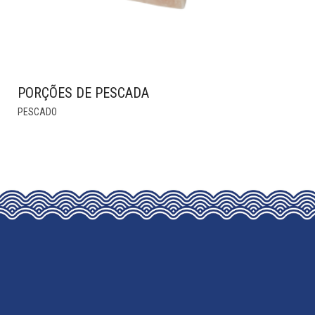
PORÇÕES DE PESCADA
THIS
PESCADO
PRODUCT
HAS
MULTIPLE
VARIANTS.
THE
OPTIONS
MAY
BE
CHOSEN
ON
THE
PRODUCT
PAGE