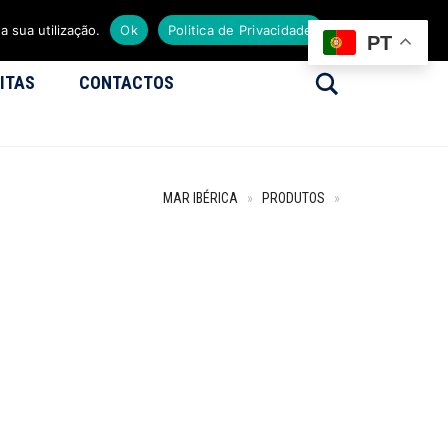
a sua utilização.
Ok
Politica de Privacidade
PT
Search
ITAS
CONTACTOS
MAR IBÉRICA
»
PRODUTOS
»