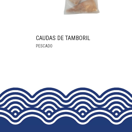
CAUDAS DE TAMBORIL
THIS
PESCADO
PRODUCT
HAS
MULTIPLE
VARIANTS.
THE
OPTIONS
MAY
BE
CHOSEN
ON
THE
PRODUCT
PAGE