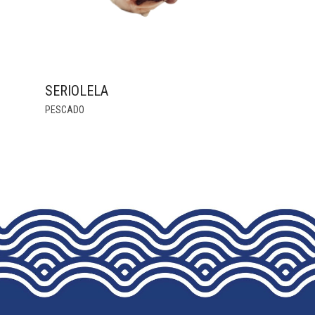
SERIOLELA
THIS
PESCADO
PRODUCT
HAS
MULTIPLE
VARIANTS.
THE
OPTIONS
MAY
BE
CHOSEN
ON
THE
PRODUCT
PAGE