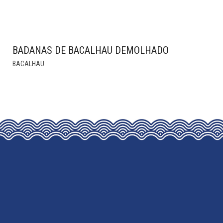
BADANAS DE BACALHAU DEMOLHADO
THIS
BACALHAU
PRODUCT
HAS
MULTIPLE
VARIANTS.
THE
OPTIONS
MAY
BE
CHOSEN
ON
THE
PRODUCT
PAGE