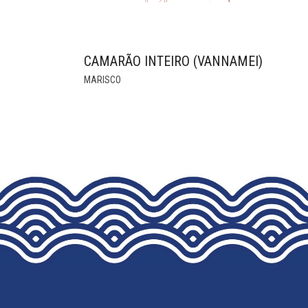
CAMARÃO INTEIRO (VANNAMEI)
THIS
MARISCO
PRODUCT
HAS
MULTIPLE
VARIANTS.
THE
OPTIONS
MAY
BE
CHOSEN
ON
THE
PRODUCT
PAGE