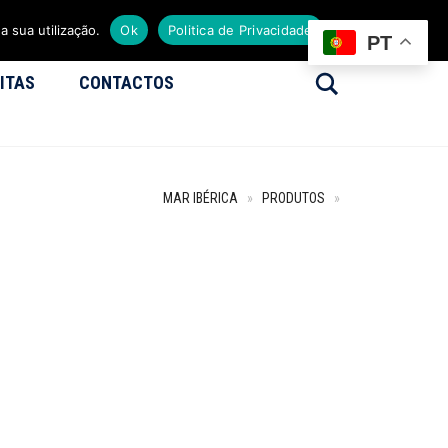
a sua utilização.
Ok
Politica de Privacidade
PT
Search
ITAS
CONTACTOS
MAR IBÉRICA
»
PRODUTOS
»