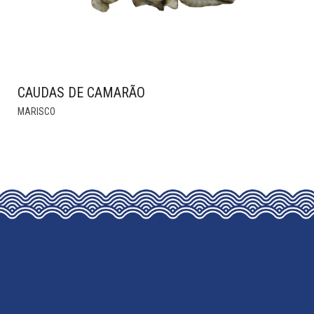
CAUDAS DE CAMARÃO
THIS
MARISCO
PRODUCT
HAS
MULTIPLE
VARIANTS.
THE
OPTIONS
MAY
BE
CHOSEN
ON
THE
PRODUCT
PAGE