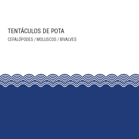
TENTÁCULOS DE POTA
THIS
CEFALÓPODES / MOLUSCOS / BIVALVES
PRODUCT
HAS
MULTIPLE
VARIANTS.
THE
OPTIONS
MAY
BE
CHOSEN
ON
THE
PRODUCT
PAGE