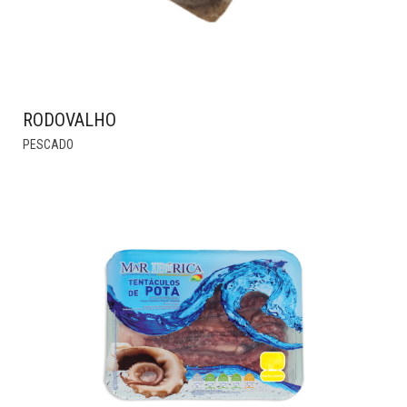
RODOVALHO
THIS
PESCADO
PRODUCT
HAS
MULTIPLE
VARIANTS.
THE
OPTIONS
MAY
BE
CHOSEN
ON
THE
PRODUCT
PAGE