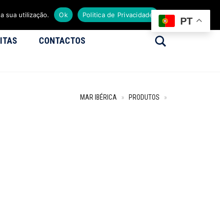
a sua utilização.
Ok
Politica de Privacidade
PT
Search
ITAS
CONTACTOS
MAR IBÉRICA
»
PRODUTOS
»