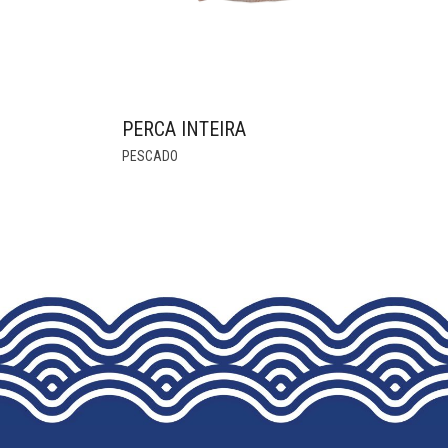
PERCA INTEIRA
THIS
PESCADO
PRODUCT
HAS
MULTIPLE
VARIANTS.
THE
OPTIONS
MAY
BE
CHOSEN
ON
THE
PRODUCT
PAGE