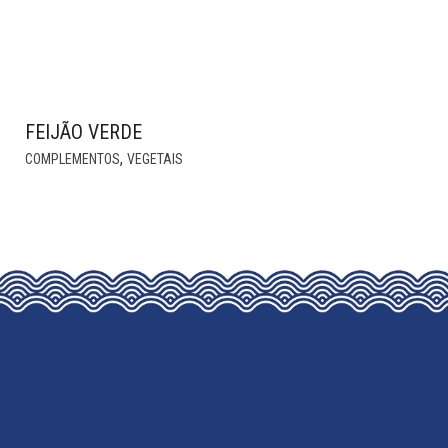
FEIJÃO VERDE
THIS
,
COMPLEMENTOS
VEGETAIS
PRODUCT
HAS
MULTIPLE
VARIANTS.
THE
OPTIONS
MAY
BE
CHOSEN
ON
THE
PRODUCT
PAGE