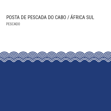
POSTA DE PESCADA DO CABO / ÁFRICA SUL
THIS
PESCADO
PRODUCT
HAS
MULTIPLE
VARIANTS.
THE
OPTIONS
MAY
BE
CHOSEN
ON
THE
PRODUCT
PAGE