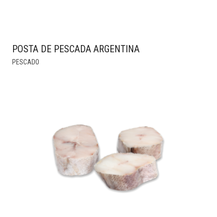
POSTA DE PESCADA ARGENTINA
THIS
PESCADO
PRODUCT
HAS
MULTIPLE
VARIANTS.
THE
OPTIONS
MAY
BE
CHOSEN
ON
THE
PRODUCT
PAGE