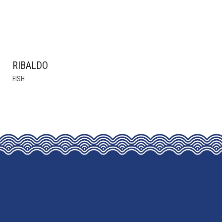
RIBALDO
THIS
FISH
PRODUCT
HAS
MULTIPLE
VARIANTS.
THE
OPTIONS
MAY
BE
CHOSEN
ON
THE
PRODUCT
PAGE