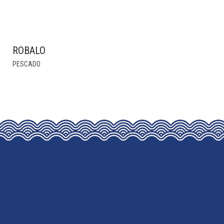
ROBALO
THIS
PESCADO
PRODUCT
HAS
MULTIPLE
VARIANTS.
THE
OPTIONS
MAY
BE
CHOSEN
ON
THE
PRODUCT
PAGE