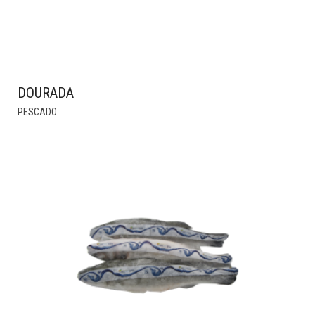
DOURADA
THIS
PESCADO
PRODUCT
HAS
MULTIPLE
VARIANTS.
THE
OPTIONS
MAY
BE
CHOSEN
ON
THE
PRODUCT
PAGE